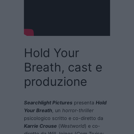
Hold Your
Breath, cast e
produzione
Searchlight Pictures
presenta
Hold
Your Breath
, un
horror-thriller
psicologico scritto e co-diretto da
Karrie Crouse
(
Westworld
) e co-
diretto da
Will Joines
(
Com Truise: