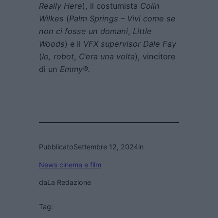
Really Here
), il costumista
Colin
Wilkes
(
Palm Springs – Vivi come se
non ci fosse un domani
,
Little
Woods
) e il
VFX supervisor Dale Fay
(
Io, robot
,
C’era una volta
), vincitore
di un
Emmy®.
Pubblicato
Settembre 12, 2024
in
News cinema e film
da
La Redazione
Tag: