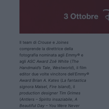
Il team di
Crouse
e
Joines
comprende la direttrice della
fotografia nominata agli
Emmy®
e
agli
ASC Award Zoë White
(
The
Handmaid’s Tale
,
Westworld
), il film
editor due volte vincitore dell
‘Emmy®
Award Brian A. Kates
(
La fantastica
signora Maisel
,
Fire Island
), il
production designer Tim Grimes
(
Antlers – Spirito insaziabile
,
A
Beautiful Day – You Were Never