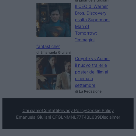
di Emanuela Giuliani
Il CEO di Warner
Bros. Discovery
esalta Superman:
Man of
Tomorrow:
“Immagini
fantastiche”
di Emanuela Giuliani
Coyote vs Acme:
il nuovo trailer e
poster del film al
cinema a
settembre
di La Redazione
Chi siamo
Contatti
Privacy Policy
Cookie Policy
Emanuela Giuliani CFGLNMNL77T43L639
Disclaimer