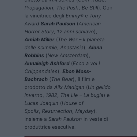
Propagation
,
The Push
,
Be Still
). Con
la vincitrice degli
Emmy®
e
Tony
Award
Sarah Paulson
(
American
Horror Story
,
12 anni schiavo
),
Amiah Miller
(
The War – Il pianeta
delle scimmie
,
Anastasia
),
Alona
Robbins
(
New Amsterdam
),
Annaleigh Ashford
(
Ecco a voi i
Chippendales
),
Ebon Moss-
Bachrach
(
The Bear
), il film è
prodotto da
Alix Madigan
(
Un gelido
inverno
,
1982
,
The Lie – La bugia
) e
Lucas Joaquin
(
House of
Spoils
,
Resurrection
,
Mayday
),
insieme a
Sarah Paulson
in veste di
produttrice esecutiva.