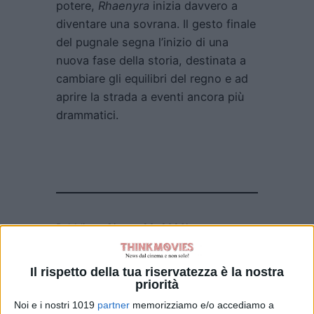
potere,
Rhaenyra
inizia davvero a
diventare una sovrana. Il gesto finale
del pugnale segna l’inizio di una
nuova fase della storia, destinata a
cambiare gli equilibri del regno e ad
aprire la strada a eventi ancora più
drammatici.
Pubblicato
Giugno 23, 2026
in
Serie e Tv News
Il rispetto della tua riservatezza è la nostra
da
Emanuela Giuliani
priorità
Noi e i nostri 1019
partner
memorizziamo e/o accediamo a
Tag: