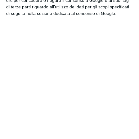
clic per concedere o negare il consenso a Google e ai suoi tag
all’operazione
di terze parti riguardo all’utilizzo dei dati per gli scopi specificati
di Emanuela Giuliani
di seguito nella sezione dedicata al consenso di Google.
James Gunn
smentisce i rumor:
The Batman 2 e
The Batman 3
non saranno girati
insieme
di Emanuela Giuliani
X-Men, Kit
Connor verso il
ruolo di Ciclope
nel reboot Marvel
di Emanuela Giuliani
Chi siamo
Contatti
Privacy Policy
Cookie Policy
Emanuela Giuliani CFGLNMNL77T43L639
Disclaimer