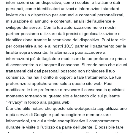
informazioni su un dispositivo, come i cookie, e trattiamo dati
personali, come identificatori univoci e informazioni standard
inviate da un dispositivo per annunci e contenuti personalizzati,
Articoli recenti
misurazione di annunci e contenuti, analisi dell'audience e
sviluppo dei servizi.
Con la tua autorizzazione noi e i nostri
partner possiamo utilizzare dati precisi di geolocalizzazione e
Il sequel di
identificazione tramite la scansione del dispositivo. Puoi fare clic
Jurassic World
per consentire a noi e ai nostri 1019 partner il trattamento per le
Rebirth perde il
finalità sopra descritte. In alternativa puoi accedere a
regista Gareth
informazioni più dettagliate e modificare le tue preferenze prima
Edwards
di acconsentire o di negare il consenso.
Si rende noto che alcuni
di Emanuela Giuliani
trattamenti dei dati personali possono non richiedere il tuo
L’Estranea di
consenso, ma hai il diritto di opporti a tale trattamento. Le tue
Paolo Strippoli
preferenze si applicheranno solo a questo sito web. Puoi
sarà in concorso
modificare le tue preferenze o revocare il consenso in qualsiasi
al Toronto Film
momento tornando su questo sito e facendo clic sul pulsante
Festival
"Privacy" in fondo alla pagina web.
di La Redazione
È anche utile notare che questo sito web/questa app utilizza uno
Paramount-
o più servizi di Google e può raccogliere e memorizzare
Warner Bros.: il
informazioni, tra cui a titolo esemplificativo il comportamento
Regno Unito dà il
durante le visite o l’utilizzo da parte dell’utente. È possibile fare
via libera