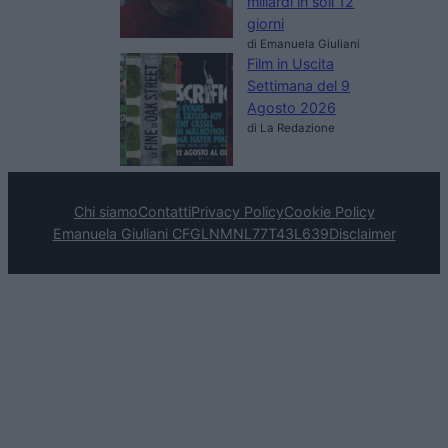
miliardi in soli 12
giorni
di Emanuela Giuliani
Film in Uscita
Settimana del 9
Agosto 2026
di La Redazione
Chi siamo
Contatti
Privacy Policy
Cookie Policy
Emanuela Giuliani CFGLNMNL77T43L639
Disclaimer