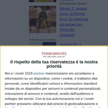
di Emanuela Giuliani
Wonka 2, nessun
rinvio: la Warner
Bros. fa chiarezza
sul sequel con
Timothée
Chalamet
di Emanuela Giuliani
Venezia 83: a
Luca Guadagnino
il Cartier Glory to
the Filmmaker
Il rispetto della tua riservatezza è la nostra
2026
priorità
di La Redazione
Noi e i nostri 1019
partner
memorizziamo e/o accediamo a
Oceania, Dwayne
informazioni su un dispositivo, come i cookie, e trattiamo dati
Johnson risponde
personali, come identificatori univoci e informazioni standard
alle recensioni
inviate da un dispositivo per annunci e contenuti personalizzati,
negative
misurazione di annunci e contenuti, analisi dell'audience e
di Emanuela Giuliani
sviluppo dei servizi.
Con la tua autorizzazione noi e i nostri
partner possiamo utilizzare dati precisi di geolocalizzazione e