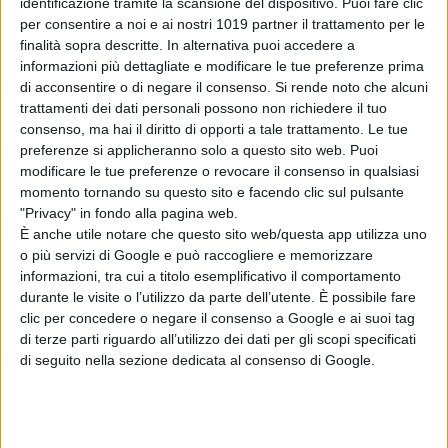
identificazione tramite la scansione del dispositivo. Puoi fare clic
Chi siamo
Contatti
Privacy Policy
Cookie Policy
per consentire a noi e ai nostri 1019 partner il trattamento per le
Emanuela Giuliani CFGLNMNL77T43L639
Disclaimer
finalità sopra descritte. In alternativa puoi accedere a
informazioni più dettagliate e modificare le tue preferenze prima
di acconsentire o di negare il consenso.
Si rende noto che alcuni
trattamenti dei dati personali possono non richiedere il tuo
consenso, ma hai il diritto di opporti a tale trattamento. Le tue
preferenze si applicheranno solo a questo sito web. Puoi
modificare le tue preferenze o revocare il consenso in qualsiasi
momento tornando su questo sito e facendo clic sul pulsante
"Privacy" in fondo alla pagina web.
È anche utile notare che questo sito web/questa app utilizza uno
o più servizi di Google e può raccogliere e memorizzare
informazioni, tra cui a titolo esemplificativo il comportamento
durante le visite o l’utilizzo da parte dell’utente. È possibile fare
clic per concedere o negare il consenso a Google e ai suoi tag
di terze parti riguardo all’utilizzo dei dati per gli scopi specificati
di seguito nella sezione dedicata al consenso di Google.