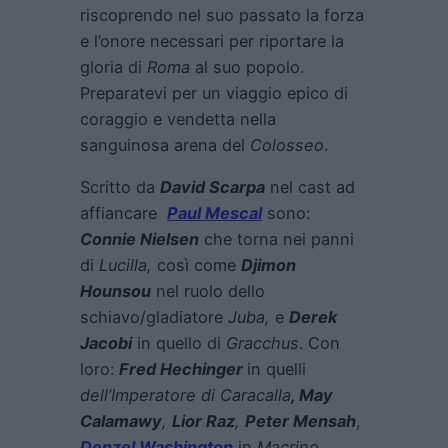
riscoprendo nel suo passato la forza
e l’onore necessari per riportare la
gloria di
Roma
al suo popolo.
Preparatevi per un viaggio epico di
coraggio e vendetta nella
sanguinosa arena del
Colosseo
.
Scritto da
David Scarpa
nel cast ad
affiancare
Paul
Mescal
sono:
Connie Nielsen
che torna nei panni
di
Lucilla,
così come
Djimon
Hounsou
nel ruolo dello
schiavo/gladiatore
Juba,
e
Derek
Jacobi
in quello di
Gracchus
. Con
loro:
Fred Hechinger
in quelli
dell’Imperatore di Caracalla
, May
Calamawy
,
Lior Raz
,
Peter Mensah
,
Denzel Washington
in
Macrino,