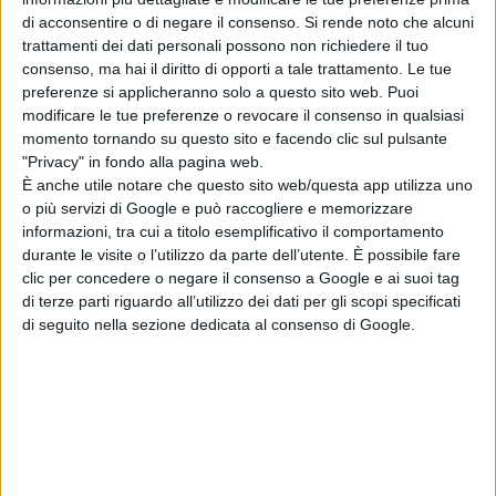
una rapina che potrebbe dare una
di acconsentire o di negare il consenso.
Si rende noto che alcuni
svolta alle loro vite
trattamenti dei dati personali possono non richiedere il tuo
mediocri. Riprendere in mano l’attività
consenso, ma hai il diritto di opporti a tale trattamento. Le tue
preferenze si applicheranno solo a questo sito web. Puoi
e soprattutto portarla a buon fine,
modificare le tue preferenze o revocare il consenso in qualsiasi
però, non è per niente facile: si
momento tornando su questo sito e facendo clic sul pulsante
convincono, così, che il destino non
"Privacy" in fondo alla pagina web.
sia dalla loro parte…
È anche utile notare che questo sito web/questa app utilizza uno
o più servizi di Google e può raccogliere e memorizzare
informazioni, tra cui a titolo esemplificativo il comportamento
durante le visite o l’utilizzo da parte dell’utente. È possibile fare
clic per concedere o negare il consenso a Google e ai suoi tag
di terze parti riguardo all’utilizzo dei dati per gli scopi specificati
di seguito nella sezione dedicata al consenso di Google.