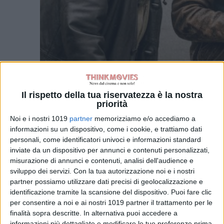
Il rispetto della tua riservatezza è la nostra
priorità
Noi e i nostri 1019
partner
memorizziamo e/o accediamo a
informazioni su un dispositivo, come i cookie, e trattiamo dati
personali, come identificatori univoci e informazioni standard
inviate da un dispositivo per annunci e contenuti personalizzati,
I quarantenni
Rufetto
e
Nello
sono
misurazione di annunci e contenuti, analisi dell'audience e
due rapinatori maldestri che, dopo
sviluppo dei servizi.
Con la tua autorizzazione noi e i nostri
aver scontato quattro anni di carcere
partner possiamo utilizzare dati precisi di geolocalizzazione e
per un colpo andato male, vivono in
identificazione tramite la scansione del dispositivo. Puoi fare clic
un quartiere della periferia romana. I
per consentire a noi e ai nostri 1019 partner il trattamento per le
finalità sopra descritte. In alternativa puoi accedere a
due non demordono e progettano
informazioni più dettagliate e modificare le tue preferenze prima