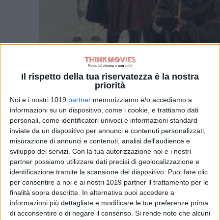
Il rispetto della tua riservatezza è la nostra
priorità
Noi e i nostri 1019
partner
memorizziamo e/o accediamo a
informazioni su un dispositivo, come i cookie, e trattiamo dati
personali, come identificatori univoci e informazioni standard
inviate da un dispositivo per annunci e contenuti personalizzati,
misurazione di annunci e contenuti, analisi dell'audience e
sviluppo dei servizi.
Con la tua autorizzazione noi e i nostri
Nel cast:
Lino Musella, Giorgio
partner possiamo utilizzare dati precisi di geolocalizzazione e
Tirabassi, Viviana Cangiano,
identificazione tramite la scansione del dispositivo. Puoi fare clic
Giovanni Ludeno, Vincenzo
per consentire a noi e ai nostri 1019 partner il trattamento per le
finalità sopra descritte. In alternativa puoi accedere a
Nemolato, Daria Deflorian,
informazioni più dettagliate e modificare le tue preferenze prima
Alessandro Gassmann
e
Valerio
di acconsentire o di negare il consenso.
Si rende noto che alcuni