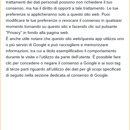
Mastandrea.
trattamenti dei dati personali possono non richiedere il tuo
consenso, ma hai il diritto di opporti a tale trattamento. Le tue
preferenze si applicheranno solo a questo sito web. Puoi
modificare le tue preferenze o revocare il consenso in qualsiasi
momento tornando su questo sito e facendo clic sul pulsante
"Privacy" in fondo alla pagina web.
È anche utile notare che questo sito web/questa app utilizza uno
o più servizi di Google e può raccogliere e memorizzare
informazioni, tra cui a titolo esemplificativo il comportamento
durante le visite o l’utilizzo da parte dell’utente. È possibile fare
La Redazione
clic per concedere o negare il consenso a Google e ai suoi tag
di terze parti riguardo all’utilizzo dei dati per gli scopi specificati
di seguito nella sezione dedicata al consenso di Google.
Pubblicato
Agosto 2, 2022
in
News cinema e film
da
La Redazione