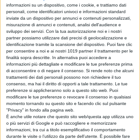
informazioni su un dispositivo, come i cookie, e trattiamo dati
basato sui personaggi di
DC.
Il film è
personali, come identificatori univoci e informazioni standard
prodotto da
Phillips
e dal candidato
inviate da un dispositivo per annunci e contenuti personalizzati,
all’
Oscar
Bradley Cooper
(“A Star Is
misurazione di annunci e contenuti, analisi dell'audience e
Born”, “American Sniper”
) con la loro
sviluppo dei servizi.
Con la tua autorizzazione noi e i nostri
partner possiamo utilizzare dati precisi di geolocalizzazione e
Joint Effort
, e dalla nominata
identificazione tramite la scansione del dispositivo. Puoi fare clic
all’Oscar
Emma Tillinger Koskoff
per consentire a noi e ai nostri 1019 partner il trattamento per le
(“The Wolf of Wall Street”
). I
finalità sopra descritte. In alternativa puoi accedere a
produttori esecutivi sono
Michael E.
informazioni più dettagliate e modificare le tue preferenze prima
Uslan, Walter Hamada, Aaron L.
di acconsentire o di negare il consenso.
Si rende noto che alcuni
trattamenti dei dati personali possono non richiedere il tuo
Gilbert, Joseph Garner, Richard
consenso, ma hai il diritto di opporti a tale trattamento. Le tue
Baratta
e
Bruce Berman.
preferenze si applicheranno solo a questo sito web. Puoi
modificare le tue preferenze o revocare il consenso in qualsiasi
Dietro le quinte il direttore della
momento tornando su questo sito e facendo clic sul pulsante
fotografia
Lawrence Sher
(“Godzilla
"Privacy" in fondo alla pagina web.
II King of the Monsters”, la trilogia di
È anche utile notare che questo sito web/questa app utilizza uno
o più servizi di Google e può raccogliere e memorizzare
“Una notte da leoni”),
lo scenografo
informazioni, tra cui a titolo esemplificativo il comportamento
Mark Friedberg
(“Selma – La strada
durante le visite o l’utilizzo da parte dell’utente. È possibile fare