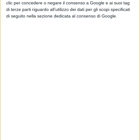
per la libertà”, “The Amazing Spider-
clic per concedere o negare il consenso a Google e ai suoi tag
Man 2 – il potere di Electro”
), il
di terze parti riguardo all’utilizzo dei dati per gli scopi specificati
di seguito nella sezione dedicata al consenso di Google.
montatore
Jeff Groth
(“Trafficanti”,
“Una notte da leoni III”)
e il
costumista premio Oscar
Mark
Bridges
(“Il filo nascosto”, “The
Artist”).
Musiche di
Hildur
Guðnadóttir
(“Soldado”).
Pubblicato
Luglio 25, 2019
in
76ª Mostra del Cinema di Venezia
da
La Redazione