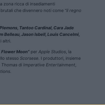
na zona ricca di insediamenti
ni brutali che divennero noti come
“il regno
 Plemons, Tantoo Cardinal, Cara Jade
am Belleau, Jason Isbell, Louis Cancelmi,
 altri.
he Flower Moon”
per
Apple Studios
, la
llo stesso
Scorsese.
I produttori, insieme
y Thomas
di
Imperative Entertainment
,
tions
.