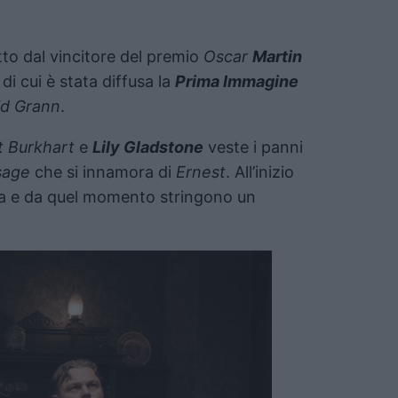
tto dal vincitore del premio
Oscar
Martin
, di cui è stata diffusa la
Prima Immagine
id Grann
.
t Burkhart
e
Lily Gladstone
veste i panni
sage
che si innamora di
Ernest
. All’inizio
ena e da quel momento stringono un