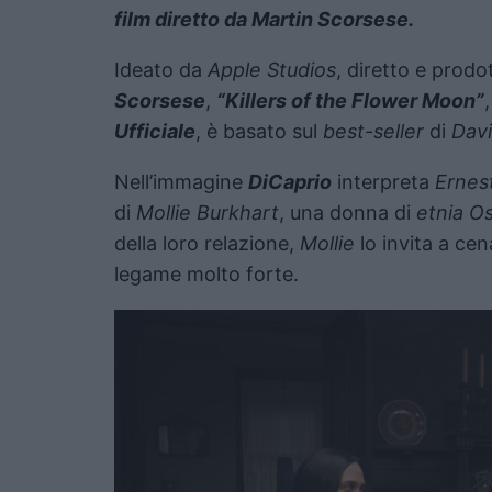
film diretto da Martin Scorsese.
Ideato da
Apple Studios
, diretto e prodo
Scorsese
,
“Killers of the Flower Moon”
Ufficiale
, è basato sul
best-seller
di
Dav
Nell’immagine
DiCaprio
interpreta
Ernes
di
Mollie Burkhart
, una donna di
etnia O
della loro relazione,
Mollie
lo invita a c
legame molto forte.