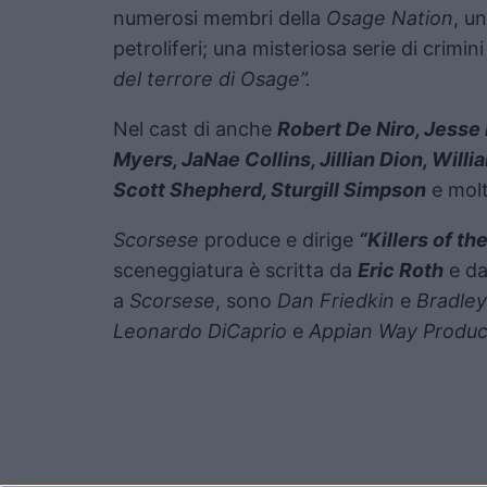
numerosi membri della
Osage Nation
, u
petroliferi; una misteriosa serie di crimi
del terrore di Osage”.
Nel cast di anche
Robert De Niro, Jesse
Myers, JaNae Collins, Jillian Dion, Willi
Scott Shepherd, Sturgill Simpson
e molti
Scorsese
produce e dirige
“Killers of t
sceneggiatura è scritta da
Eric Roth
e da
a
Scorsese
, sono
Dan Friedkin
e
Bradle
Leonardo DiCaprio
e
Appian Way Produc