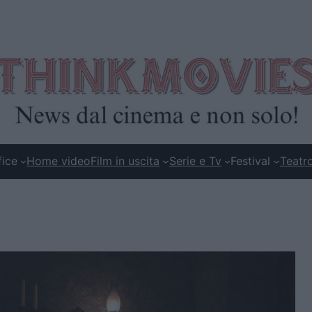
fice
Home video
Film in uscita
Serie e Tv
Festival
Teatr