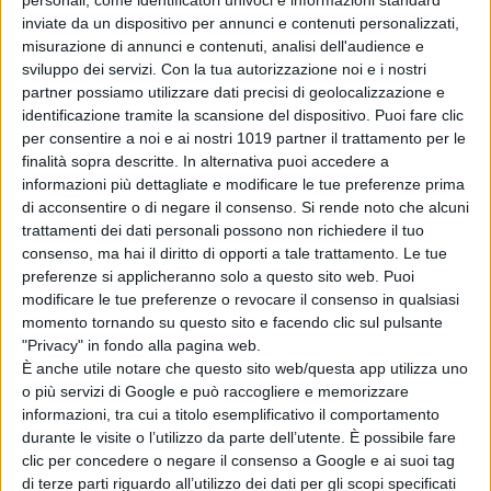
viene trovato morto, è
personali, come identificatori univoci e informazioni standard
inviate da un dispositivo per annunci e contenuti personalizzati,
immediatamente indicata come la
misurazione di annunci e contenuti, analisi dell'audience e
principale sospettata. Man mano che
sviluppo dei servizi.
Con la tua autorizzazione noi e i nostri
il caso si sviluppa, il verdetto su ciò
partner possiamo utilizzare dati precisi di geolocalizzazione e
che è realmente accaduto diventa
identificazione tramite la scansione del dispositivo. Puoi fare clic
per consentire a noi e ai nostri 1019 partner il trattamento per le
sempre meno chiaro, minacciando di
finalità sopra descritte. In alternativa puoi accedere a
rivelare i molti segreti che si
informazioni più dettagliate e modificare le tue preferenze prima
nascondono all’interno della palude.
di acconsentire o di negare il consenso.
Si rende noto che alcuni
trattamenti dei dati personali possono non richiedere il tuo
La Redazione
consenso, ma hai il diritto di opporti a tale trattamento. Le tue
preferenze si applicheranno solo a questo sito web. Puoi
modificare le tue preferenze o revocare il consenso in qualsiasi
momento tornando su questo sito e facendo clic sul pulsante
"Privacy" in fondo alla pagina web.
È anche utile notare che questo sito web/questa app utilizza uno
o più servizi di Google e può raccogliere e memorizzare
informazioni, tra cui a titolo esemplificativo il comportamento
Pubblicato
Agosto 20, 2022
in
durante le visite o l’utilizzo da parte dell’utente. È possibile fare
News cinema e film
clic per concedere o negare il consenso a Google e ai suoi tag
di terze parti riguardo all’utilizzo dei dati per gli scopi specificati