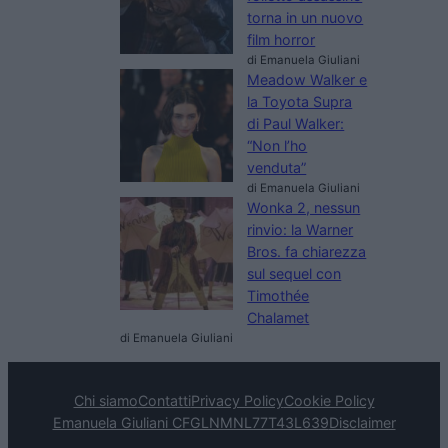
torna in un nuovo
film horror
di Emanuela Giuliani
Meadow Walker e
la Toyota Supra
di Paul Walker:
“Non l’ho
venduta”
di Emanuela Giuliani
Wonka 2, nessun
rinvio: la Warner
Bros. fa chiarezza
sul sequel con
Timothée
Chalamet
di Emanuela Giuliani
Chi siamo
Contatti
Privacy Policy
Cookie Policy
Emanuela Giuliani CFGLNMNL77T43L639
Disclaimer