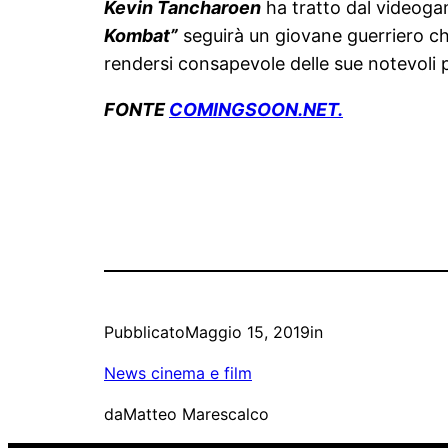
Kevin Tancharoen
ha tratto dal videog
Kombat”
seguirà un giovane guerriero ch
rendersi consapevole delle sue notevoli p
FONTE
COMINGSOON.NET.
Pubblicato
Maggio 15, 2019
in
News cinema e film
da
Matteo Marescalco