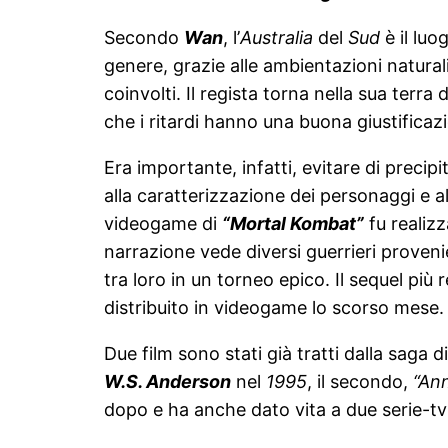
Secondo
Wan
, l’
Australia
del
Sud
è il lu
genere, grazie alle ambientazioni natural
coinvolti. Il regista torna nella sua terra
che i ritardi hanno una buona giustificaz
Era importante, infatti, evitare di precip
alla caratterizzazione dei personaggi e all
videogame di
“Mortal Kombat”
fu realiz
narrazione vede diversi guerrieri provenie
tra loro in un torneo epico. Il sequel più
distribuito in videogame lo scorso mese.
Due film sono stati già tratti dalla saga d
W.S. Anderson
nel
1995
, il secondo,
“Ann
dopo e ha anche dato vita a due serie-t