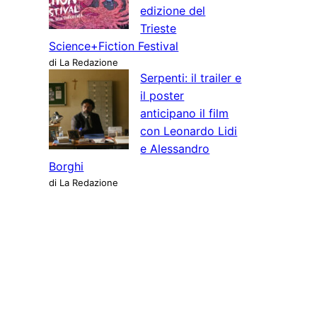
edizione del
Trieste
Science+Fiction Festival
di La Redazione
Serpenti: il trailer e
il poster
anticipano il film
con Leonardo Lidi
e Alessandro
Borghi
di La Redazione