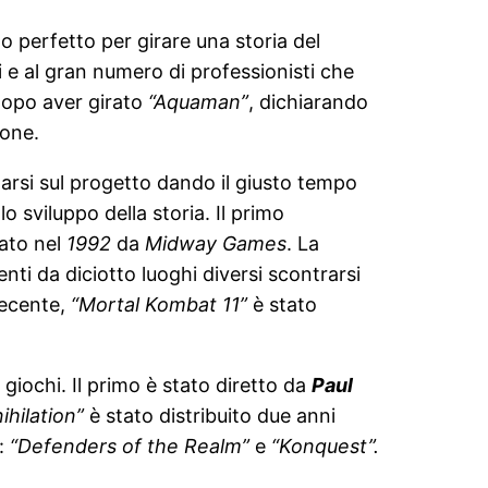
ogo perfetto per girare una storia del
i e al gran numero di professionisti che
 dopo aver girato
“Aquaman”
, dichiarando
ione.
itarsi sul progetto dando il giusto tempo
o sviluppo della storia. Il primo
zato nel
1992
da
Midway Games
. La
nti da diciotto luoghi diversi scontrarsi
 recente,
“Mortal Kombat 11”
è stato
i giochi. Il primo è stato diretto da
Paul
ihilation”
è stato distribuito due anni
v:
“Defenders of the Realm”
e
“Konquest”.