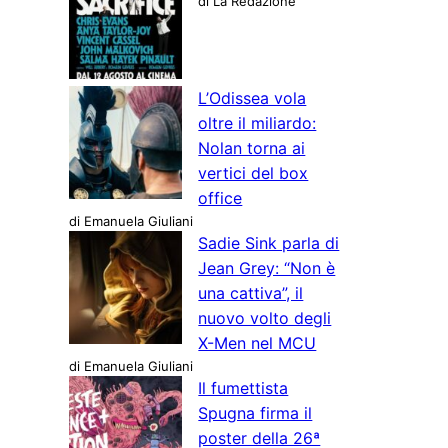
di La Redazione
L’Odissea vola
oltre il miliardo:
Nolan torna ai
vertici del box
office
di Emanuela Giuliani
Sadie Sink parla di
Jean Grey: “Non è
una cattiva”, il
nuovo volto degli
X-Men nel MCU
di Emanuela Giuliani
Il fumettista
Spugna firma il
poster della 26ª