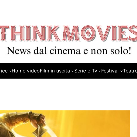
fice
Home video
Film in uscita
Serie e Tv
Festival
Teatr