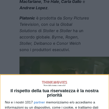
Macfarlane, Tre Hale, Carla Gallo
e
Andrew Lopez
.
Platonic
è prodotta da
Sony Pictures
Television
, con cui la
Global
Solutions
di
Stoller
e
Stoller
ha un
accordo globale.
Byrne, Rogen,
Stoller, Delbanco
e
Conor Welch
sono i produttori esecutivi.
Il rispetto della tua riservatezza è la nostra
priorità
Noi e i nostri 1017
partner
memorizziamo e/o accediamo a
informazioni su un dispositivo, come i cookie, e trattiamo dati