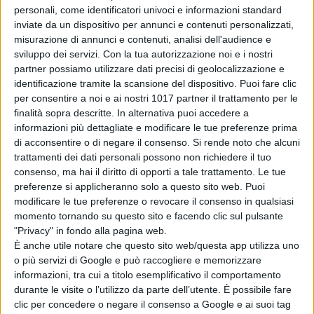
personali, come identificatori univoci e informazioni standard
inviate da un dispositivo per annunci e contenuti personalizzati,
misurazione di annunci e contenuti, analisi dell'audience e
sviluppo dei servizi.
Con la tua autorizzazione noi e i nostri
partner possiamo utilizzare dati precisi di geolocalizzazione e
identificazione tramite la scansione del dispositivo. Puoi fare clic
per consentire a noi e ai nostri 1017 partner il trattamento per le
La serie segna una nuova
finalità sopra descritte. In alternativa puoi accedere a
informazioni più dettagliate e modificare le tue preferenze prima
collaborazione tra
Apple TV+
e
Rose
di acconsentire o di negare il consenso.
Si rende noto che alcuni
Byrne,
che è anche protagonista
trattamenti dei dati personali possono non richiedere il tuo
di
Physical
, la serie
Apple Original
consenso, ma hai il diritto di opporti a tale trattamento. Le tue
acclamata dalla critica e pronta per
preferenze si applicheranno solo a questo sito web. Puoi
modificare le tue preferenze o revocare il consenso in qualsiasi
debuttare con la terza stagione nel
momento tornando su questo sito e facendo clic sul pulsante
corso dell’anno.
Seth Rogen
sarà
"Privacy" in fondo alla pagina web.
anche protagonista di una serie
È anche utile notare che questo sito web/questa app utilizza uno
comedy, ancora senza titolo, che
o più servizi di Google e può raccogliere e memorizzare
scriverà, dirigerà e produrrà insieme
informazioni, tra cui a titolo esemplificativo il comportamento
durante le visite o l’utilizzo da parte dell’utente. È possibile fare
a
Evan Goldberg
per
Apple TV+.
clic per concedere o negare il consenso a Google e ai suoi tag