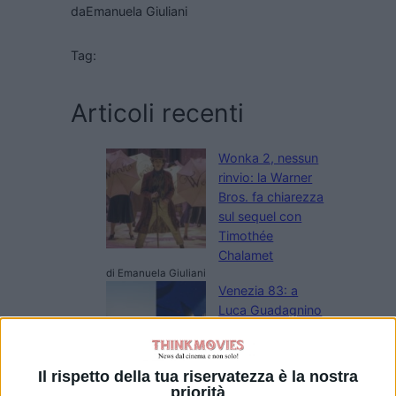
da
Emanuela Giuliani
Tag:
Articoli recenti
Wonka 2, nessun
rinvio: la Warner
Bros. fa chiarezza
sul sequel con
Timothée
Chalamet
di Emanuela Giuliani
Venezia 83: a
Luca Guadagnino
il Cartier Glory to
the Filmmaker
2026
Il rispetto della tua riservatezza è la nostra
di La Redazione
priorità