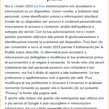
Oceania, Dwayne
Noi e i nostri 1019
partner
memorizziamo e/o accediamo a
Johnson risponde
informazioni su un dispositivo, come i cookie, e trattiamo dati
alle recensioni
personali, come identificatori univoci e informazioni standard
negative
inviate da un dispositivo per annunci e contenuti personalizzati,
di Emanuela Giuliani
misurazione di annunci e contenuti, analisi dell'audience e
Beatles, il film di
sviluppo dei servizi.
Con la tua autorizzazione noi e i nostri
Sam Mendes
partner possiamo utilizzare dati precisi di geolocalizzazione e
prepara le riprese
identificazione tramite la scansione del dispositivo. Puoi fare clic
per consentire a noi e ai nostri 1019 partner il trattamento per le
ad Abbey Road
finalità sopra descritte. In alternativa puoi accedere a
di Emanuela Giuliani
informazioni più dettagliate e modificare le tue preferenze prima
SACRIFCE
di acconsentire o di negare il consenso.
Si rende noto che alcuni
di La Redazione
trattamenti dei dati personali possono non richiedere il tuo
consenso, ma hai il diritto di opporti a tale trattamento. Le tue
preferenze si applicheranno solo a questo sito web. Puoi
modificare le tue preferenze o revocare il consenso in qualsiasi
momento tornando su questo sito e facendo clic sul pulsante
"Privacy" in fondo alla pagina web.
Chi siamo
Contatti
Privacy Policy
Cookie Policy
È anche utile notare che questo sito web/questa app utilizza uno
Emanuela Giuliani CFGLNMNL77T43L639
Disclaimer
o più servizi di Google e può raccogliere e memorizzare
informazioni, tra cui a titolo esemplificativo il comportamento