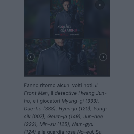
Fanno ritorno alcuni volti noti:
il
Front Man
, il
detective Hwang Jun-
ho
, e i giocatori
Myung-gi (333),
Dae-ho (388), Hyun-ju (120), Yong-
sik (007), Geum-ja (149), Jun-hee
(222), Min-su (125), Nam-gyu
(124)
e la guardia rosa
No-eul.
Sul