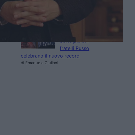
Castello Errante
di Emanuela Giuliani
Spider-Man supera
Avengers:
Endgame al
botteghino: i
fratelli Russo
celebrano il nuovo record
di Emanuela Giuliani