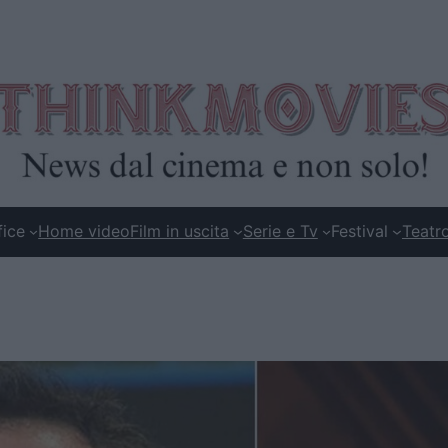
fice
Home video
Film in uscita
Serie e Tv
Festival
Teatr