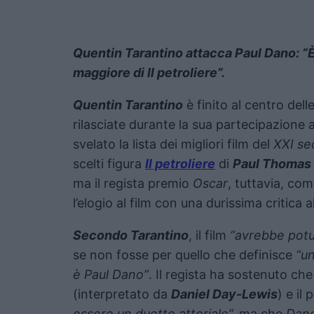
Quentin Tarantino attacca Paul Dano: “È l
maggiore di Il petroliere”.
Quentin Tarantino
è finito al centro del
rilasciate durante la sua partecipazione 
svelato la lista dei migliori film del
XXI se
scelti figura
Il petroliere
di
Paul Thomas
ma il regista premio
Oscar
, tuttavia, co
l’elogio al film con una durissima critica a
Secondo Tarantino
, il film
“avrebbe potu
se non fosse per quello che definisce
“un
è Paul Dano”
. Il regista ha sostenuto ch
(interpretato da
Daniel Day-Lewis
) e il
essere un duetto attoriale”,
ma che
Dano 