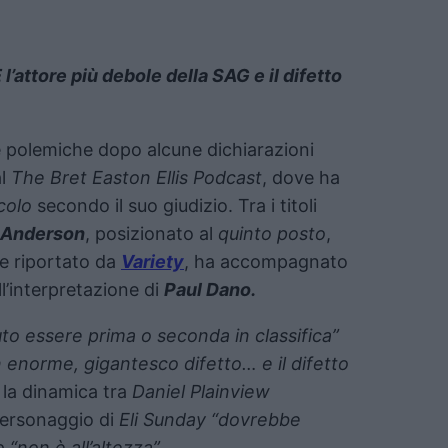
’attore più debole della SAG e il difetto
le polemiche dopo alcune dichiarazioni
al
The Bret Easton Ellis Podcast
, dove ha
colo
secondo il suo giudizio. Tra i titoli
 Anderson
, posizionato al
quinto posto
,
me riportato da
Variety
, ha accompagnato
ll’interpretazione di
Paul Dano.
to essere prima o seconda in classifica”
 enorme, gigantesco difetto… e il difetto
e la dinamica tra
Daniel Plainview
 personaggio di
Eli Sunday “dovrebbe
“non è all’altezza”
.