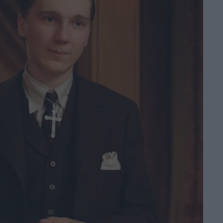
da brividi al box
office: l’horror con
Adam Scott
conquista l’Italia
di La Redazione
La Città dei Vivi: il
trailer e il poster
del nuovo film di
Edoardo
Gabbriellini
di La Redazione
Insidious: Fuori
dall’Altrove, il
trailer finale e i
nuovi poster
di Emanuela Giuliani
La colazione
magica di Howl:
uova e bacon dal