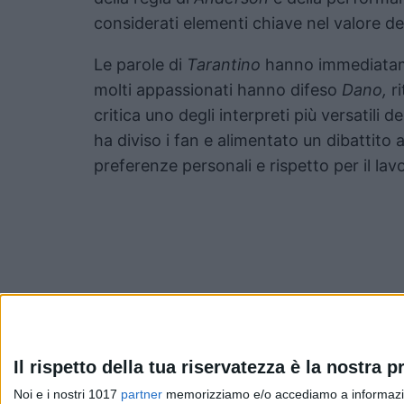
considerati elementi chiave nel valore del
Le parole di
Tarantino
hanno immediatame
molti appassionati hanno difeso
Dano,
ri
critica uno degli interpreti più versatili 
ha diviso i fan e alimentato un dibattito 
preferenze personali e rispetto per il lavo
Pubblicato
Dicembre 5, 2025
in
Il rispetto della tua riservatezza è la nostra pr
Noi e i nostri 1017
partner
memorizziamo e/o accediamo a informazioni 
News cinema e film