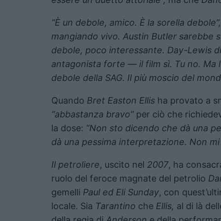
“È un debole, amico. È la sorella debole”
mangiando vivo. Austin Butler sarebbe st
debole, poco interessante. Day-Lewis di
antagonista forte — il film sì. Tu no. Ma l
debole della SAG. Il più moscio del mon
Quando
Bret Easton Ellis
ha provato a s
“abbastanza bravo”
per ciò che richiede
la dose:
“Non sto dicendo che dà una p
dà una pessima interpretazione. Non mi 
Il petroliere
, uscito nel
2007
, ha consac
ruolo del feroce magnate del petrolio
Dan
gemelli
Paul ed Eli Sunday
, con quest’ul
locale. Sia
Tarantino
che
Ellis,
al di là del
della regia di
Anderson
e della perform