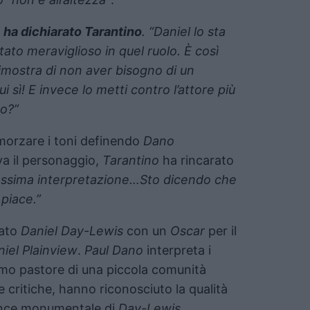
,
ha dichiarato Tarantino
. “Daniel lo sta
ato meraviglioso in quel ruolo. È così
mostra di non aver bisogno di un
ui sì! E invece lo metti contro l’attore più
do?”
morzare i toni definendo
Dano
va il personaggio,
Tarantino
ha rincarato
essima interpretazione…Sto dicendo che
piace.”
rato
Daniel Day-Lewis
con un
Oscar
per il
iel Plainview
.
Paul Dano
interpreta i
timo pastore di una piccola comunità
le critiche, hanno riconosciuto la qualità
ance monumentale di
Day-Lewis
,