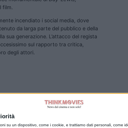
 film.
nte incendiato i social media, dove
tenuto da larga parte del pubblico e della
della sua generazione. L’attacco del regista
accesissimo sul rapporto tra critica,
ro degli attori.
Tag:
iorità
su un dispositivo, come i cookie, e trattiamo dati personali, come ident