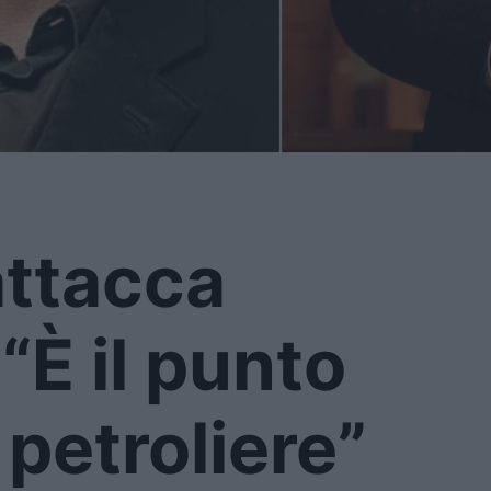
attacca
“È il punto
 petroliere”