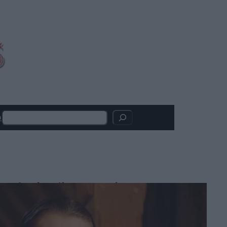
Search
o
Articoli recenti
Hokum, debutto