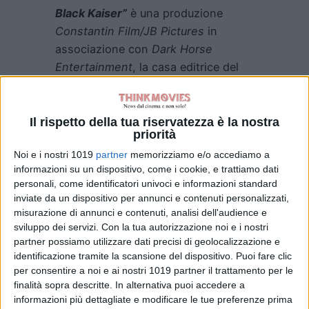
Black Kaiser”
è una produzione
Constantin Film/JB Pictures
in
associazione con
Dark Horse
Entertainment
, la casa editrice del
fumetto.
“Siamo molto entusiasti di lavorare
Il rispetto della tua riservatezza è la nostra
con il brillante Mads Mikkelsen e il
priorità
visionario Jonas Akerlund a quello
Noi e i nostri 1019
partner
memorizziamo e/o accediamo a
che sarà un viaggio esplosivo, ricco
informazioni su un dispositivo, come i cookie, e trattiamo dati
personali, come identificatori univoci e informazioni standard
di azione, divertente, inaspettato,
inviate da un dispositivo per annunci e contenuti personalizzati,
un pò folle ed emozionante”
– ha
misurazione di annunci e contenuti, analisi dell'audience e
dichiarato
Bolt.
sviluppo dei servizi.
Con la tua autorizzazione noi e i nostri
partner possiamo utilizzare dati precisi di geolocalizzazione e
FONTE
DEADLINE
identificazione tramite la scansione del dispositivo. Puoi fare clic
per consentire a noi e ai nostri 1019 partner il trattamento per le
finalità sopra descritte. In alternativa puoi accedere a
informazioni più dettagliate e modificare le tue preferenze prima