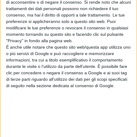
di acconsentire o di negare il consenso.
Si rende noto che alcuni
trattamenti dei dati personali possono non richiedere il tuo
consenso, ma hai il diritto di opporti a tale trattamento. Le tue
preferenze si applicheranno solo a questo sito web. Puoi
Pubblicato
Maggio 17, 2022
in
modificare le tue preferenze o revocare il consenso in qualsiasi
News cinema e film
momento tornando su questo sito e facendo clic sul pulsante
"Privacy" in fondo alla pagina web.
da
Emanuela Giuliani
È anche utile notare che questo sito web/questa app utilizza uno
o più servizi di Google e può raccogliere e memorizzare
informazioni, tra cui a titolo esemplificativo il comportamento
Tag:
durante le visite o l’utilizzo da parte dell’utente. È possibile fare
clic per concedere o negare il consenso a Google e ai suoi tag
Articoli recenti
di terze parti riguardo all’utilizzo dei dati per gli scopi specificati
di seguito nella sezione dedicata al consenso di Google.
Wildwood – I
segreti del bosco:
il poster
dell’animazione
stop-motion
LAIKA
di La Redazione