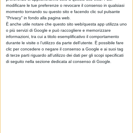
Borghi
modificare le tue preferenze o revocare il consenso in qualsiasi
di La Redazione
momento tornando su questo sito e facendo clic sul pulsante
LION: su Disney+
"Privacy" in fondo alla pagina web.
la storia vera del
È anche utile notare che questo sito web/questa app utilizza uno
cucciolo di leone
o più servizi di Google e può raccogliere e memorizzare
Kio
informazioni, tra cui a titolo esemplificativo il comportamento
di La Redazione
durante le visite o l’utilizzo da parte dell’utente. È possibile fare
clic per concedere o negare il consenso a Google e ai suoi tag
War – Il Divorzio
di terze parti riguardo all’utilizzo dei dati per gli scopi specificati
del Secolo: il
di seguito nella sezione dedicata al consenso di Google.
teaser trailer della
serie novembre
su Sky e NOW
di La Redazione
Rakuten TV: le
novità di agosto
di La Redazione