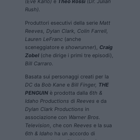
(Eve Karlo)
e
Theo Rossi
(Dr. Julian
Rush).
Produttori esecutivi della serie
Matt
Reeves, Dylan Clark, Colin Farrell,
Lauren LeFranc
(anche
sceneggiatore e
showrunner
),
Craig
Zobel
(che dirige i primi tre episodi),
Bill Carraro.
Basata sui personaggi creati per la
DC
da
Bob Kane
e
Bill Finger,
THE
PENGUIN
è prodotta dalla
6th &
Idaho Productions
di
Reeves
e da
Dylan Clark Productions
in
associazione con
Warner Bros.
Television
, che con
Reeves
e la sua
6th & Idaho
ha un accordo di