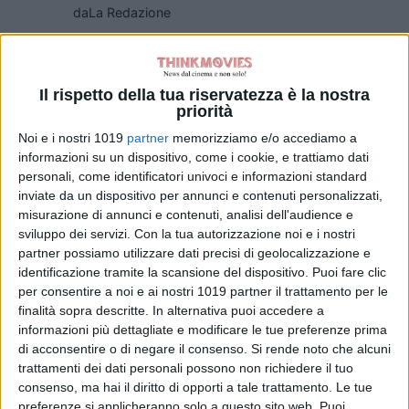
da
La Redazione
Tag:
Il rispetto della tua riservatezza è la nostra
priorità
Articoli recenti
Noi e i nostri 1019
partner
memorizziamo e/o accediamo a
informazioni su un dispositivo, come i cookie, e trattiamo dati
Il fumettista
personali, come identificatori univoci e informazioni standard
Spugna firma il
inviate da un dispositivo per annunci e contenuti personalizzati,
poster della 26ª
misurazione di annunci e contenuti, analisi dell'audience e
edizione del
sviluppo dei servizi.
Con la tua autorizzazione noi e i nostri
Trieste
partner possiamo utilizzare dati precisi di geolocalizzazione e
Science+Fiction
identificazione tramite la scansione del dispositivo. Puoi fare clic
Festival
per consentire a noi e ai nostri 1019 partner il trattamento per le
di La Redazione
finalità sopra descritte. In alternativa puoi accedere a
Serpenti: il trailer
informazioni più dettagliate e modificare le tue preferenze prima
e il poster
di acconsentire o di negare il consenso.
Si rende noto che alcuni
anticipano il film
trattamenti dei dati personali possono non richiedere il tuo
con Leonardo Lidi
consenso, ma hai il diritto di opporti a tale trattamento. Le tue
e Alessandro
preferenze si applicheranno solo a questo sito web. Puoi