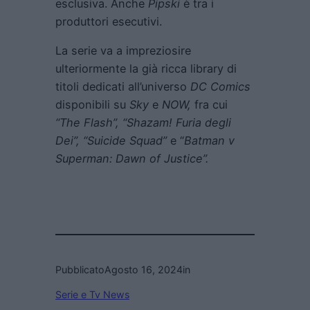
esclusiva. Anche
Pipski
è tra i
produttori esecutivi.
La serie va a impreziosire
ulteriormente la già ricca library di
titoli dedicati all’universo
DC Comics
disponibili su
Sky
e
NOW,
fra cui
“The Flash”, “Shazam! Furia degli
Dei”, “Suicide Squad”
e “
Batman v
Superman: Dawn of Justice”.
Pubblicato
Agosto 16, 2024
in
Serie e Tv News