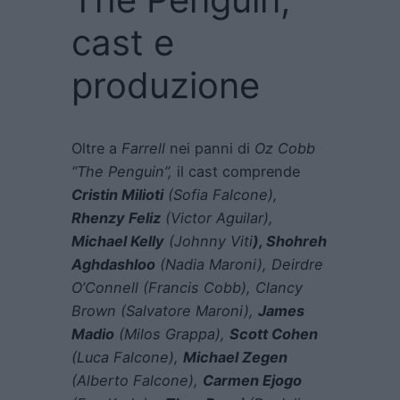
cast e
produzione
Oltre a
Farrell
nei panni di
Oz Cobb
“The Penguin”,
il cast comprende
Cristin Milioti
(Sofia Falcone),
Rhenzy Feliz
(Victor Aguilar),
Michael Kelly
(Johnny Viti
), Shohreh
Aghdashloo
(Nadia Maroni), Deirdre
O’Connell (Francis Cobb), Clancy
Brown (Salvatore Maroni),
James
Madio
(Milos Grappa),
Scott Cohen
(Luca Falcone),
Michael Zegen
(Alberto Falcone),
Carmen Ejogo