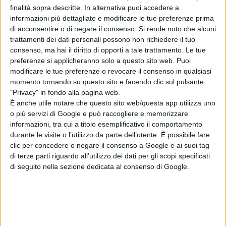
Articoli recenti
finalità sopra descritte. In alternativa puoi accedere a
informazioni più dettagliate e modificare le tue preferenze prima
Godzilla Minus
di acconsentire o di negare il consenso.
Si rende noto che alcuni
Zero: il re dei
trattamenti dei dati personali possono non richiedere il tuo
consenso, ma hai il diritto di opporti a tale trattamento. Le tue
mostri torna nel
preferenze si applicheranno solo a questo sito web. Puoi
teaser trailer
modificare le tue preferenze o revocare il consenso in qualsiasi
italiano
momento tornando su questo sito e facendo clic sul pulsante
di La Redazione
"Privacy" in fondo alla pagina web.
Lionsgate rilancia
È anche utile notare che questo sito web/questa app utilizza uno
Leprechaun: il
o più servizi di Google e può raccogliere e memorizzare
folletto assassino
informazioni, tra cui a titolo esemplificativo il comportamento
torna in un nuovo
durante le visite o l’utilizzo da parte dell’utente. È possibile fare
film horror
clic per concedere o negare il consenso a Google e ai suoi tag
di Emanuela Giuliani
di terze parti riguardo all’utilizzo dei dati per gli scopi specificati
Meadow Walker e
di seguito nella sezione dedicata al consenso di Google.
la Toyota Supra
di Paul Walker:
“Non l’ho
venduta”
di Emanuela Giuliani
Wonka 2, nessun