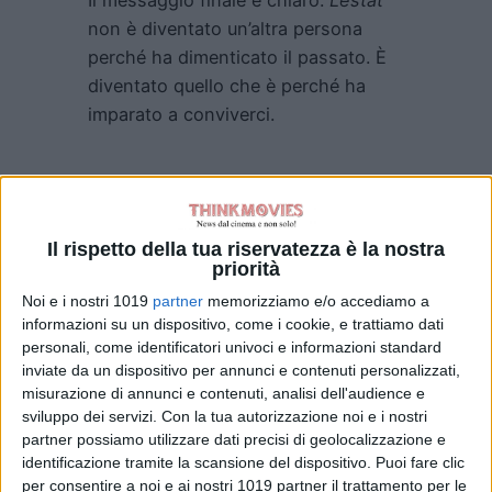
non è diventato un’altra persona
perché ha dimenticato il passato. È
diventato quello che è perché ha
imparato a conviverci.
Il rispetto della tua riservatezza è la nostra
priorità
Pubblicato
Giugno 22, 2026
in
Noi e i nostri 1019
partner
memorizziamo e/o accediamo a
informazioni su un dispositivo, come i cookie, e trattiamo dati
Serie e Tv News
personali, come identificatori univoci e informazioni standard
da
Emanuela Giuliani
inviate da un dispositivo per annunci e contenuti personalizzati,
misurazione di annunci e contenuti, analisi dell'audience e
sviluppo dei servizi.
Con la tua autorizzazione noi e i nostri
Tag:
partner possiamo utilizzare dati precisi di geolocalizzazione e
identificazione tramite la scansione del dispositivo. Puoi fare clic
per consentire a noi e ai nostri 1019 partner il trattamento per le