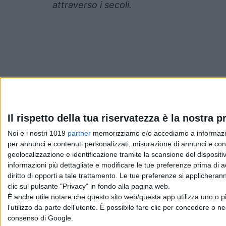
attraverso i secoli.
Pubblicato
Luglio 10, 2024
in
Il rispetto della tua riservatezza è la nostra pr
Noi e i nostri 1019
partner
memorizziamo e/o accediamo a informazioni 
News cinema e film
per annunci e contenuti personalizzati, misurazione di annunci e conte
geolocalizzazione e identificazione tramite la scansione del dispositivo
da
La Redazione
informazioni più dettagliate e modificare le tue preferenze prima di 
diritto di opporti a tale trattamento. Le tue preferenze si applicher
clic sul pulsante "Privacy" in fondo alla pagina web.
È anche utile notare che questo sito web/questa app utilizza uno o pi
Chi siamo
Contatti
Privacy Policy
Cookie Policy
Emanue
l’utilizzo da parte dell’utente. È possibile fare clic per concedere o ne
consenso di Google.