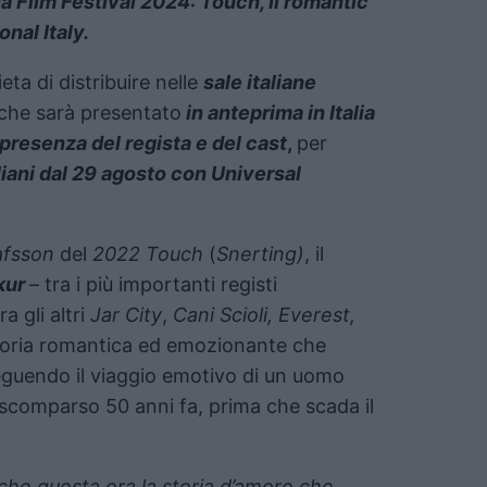
a Film Festival 2024: Touch, il romantic
nal Italy.
ieta di distribuire nelle
sale italiane
 che
sarà presentato
in anteprima in Italia
a presenza del regista e del cast
,
per
liani dal 29 agosto con Universal
afsson
del
2022
Touch
(
Snerting)
, il
kur
– tra i più importanti registi
a gli altri
Jar City
,
Cani Scioli, Everest,
toria romantica ed emozionante che
eguendo il viaggio emotivo di un uomo
scomparso 50 anni fa, prima che scada il
he questa era la storia d’amore che