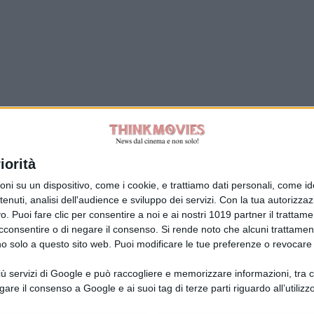
Tag:
iorità
su un dispositivo, come i cookie, e trattiamo dati personali, come ident
nuti, analisi dell'audience e sviluppo dei servizi.
Con la tua autorizzazi
. Puoi fare clic per consentire a noi e ai nostri 1019 partner il trattame
acconsentire o di negare il consenso.
Si rende noto che alcuni trattament
anno solo a questo sito web. Puoi modificare le tue preferenze o revoca
ù servizi di Google e può raccogliere e memorizzare informazioni, tra cui
la Giuliani CFGLNMNL77T43L639
Disclaimer
gare il consenso a Google e ai suoi tag di terze parti riguardo all’utilizzo