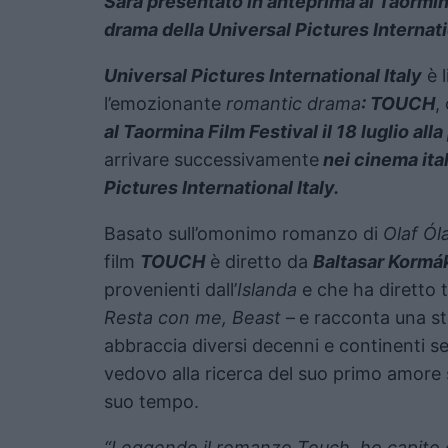
Sarà presentato in anteprima al Taormin
drama della Universal Pictures Internatio
Universal Pictures International Italy
è l
l’emozionante
romantic drama
: TOUCH
,
al Taormina Film Festival il 18 luglio all
arrivare successivamente
nei cinema ita
Pictures International Italy.
Basato sull’omonimo romanzo di
Olaf Ól
film
TOUCH
è diretto da
Baltasar Kormá
provenienti dall’
Islanda
e che ha diretto tr
Resta con me, Beast
–
e racconta una s
abbraccia diversi decenni e continenti s
vedovo alla ricerca del suo primo amore 
suo tempo.
“Leggendo il romanzo Touch, ho capito c