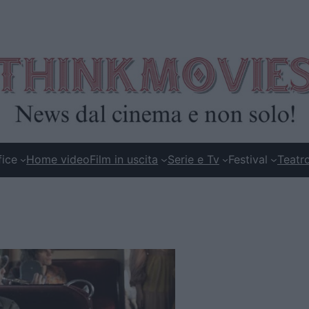
fice
Home video
Film in uscita
Serie e Tv
Festival
Teatr