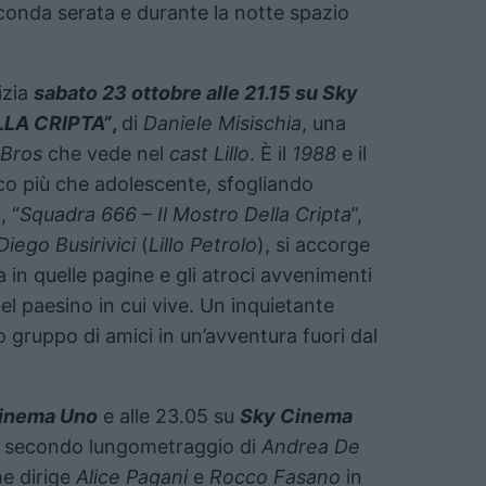
 seconda serata e durante la notte spazio
izia
sabato 23 ottobre alle 21.15 su Sky
LLA CRIPTA”
,
di
Daniele Misischia
, una
 Bros
che vede nel
cast Lillo
. È il
1988
e il
co più che adolescente, sfogliando
, “
Squadra 666 – Il Mostro Della Cripta
”,
Diego Busirivici
(
Lillo Petrolo
), si accorge
a in quelle pagine e gli atroci avvenimenti
 paesino in cui vive. Un inquietante
o gruppo di amici in un’avventura fuori dal
inema Uno
e alle 23.05 su
Sky Cinema
l secondo lungometraggio di
Andrea De
he dirige
Alice Pagani
e
Rocco Fasano
in