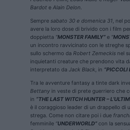
Bardot
e
Alain Delon.
Sempre
sabato 30 e domenica 31
, nel p
avere la loro dose di brivido con i film per
doppietta
“
MONSTER FAMILY”
e
“
MONST
un incontro ravvicinato con le streghe 
sullo schermo da
Robert Zemeckis
nel 
inquietanti creature che prendono vita da
interpretato da
Jack Black
, in
“PICCOLI B
Tra le avventure fantasy a tinte dark in
Bettany
in veste di prete guerriero che 
in
“THE LAST WITCH HUNTER – L’ULTI
è il coraggioso leader di un drappello d
strega. Come non citare poi i due
franch
femminile
“
UNDERWORLD”
con la sensu