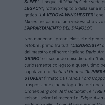
SLEEP”
, il sequel di “
Shining”
che vede p
LEGACY”,
l’ottavo capitolo della serie ini
gotico
“LA VEDOVA WINCHESTER”
che 
Mirren
nei panni di una vedova che vive 
L’APPARTAMENTO DEL DIAVOLO”.
Non mancano i grandi classici del genere
ottobre
: primo fra tutti
“
L’ESORCISTA”
d
dal maestro dell’horror italiano
Dario Ar
GRIGIO”
e il secondo episodio della
“tril
curiosamente collegato a quest’ultimo per
capolavoro di
Richard Donner
“IL PRES
STOKER”
firmato da
Francis Ford Coppo
trasposizione cinematografica dell’opera
Cronenberg
con
Jeff Goldblum
, e
“TRE 
episodi ispirati ai racconti di
Edgar Allan
Federico Fellini, Louis Malle
e
Roger Vad