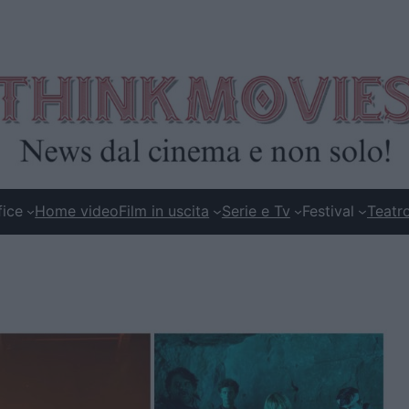
fice
Home video
Film in uscita
Serie e Tv
Festival
Teatr