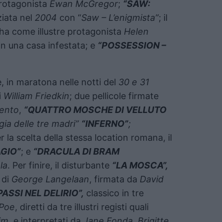
rotagonista
Ewan McGregor
;
“SAW:
ziata nel
2004
con “
Saw – L’enigmista”
; il
ha come illustre protagonista
Helen
in una casa infestata; e
“POSSESSION –
, in maratona nelle notti del
30 e 31
i
William Friedkin
; due pellicole firmate
gento
,
“QUATTRO MOSCHE DI VELLUTO
ogia delle tre madri”
“INFERNO”
;
 la scelta della stessa location romana, il
AGIO”
; e
“DRACULA DI BRAM
la
. Per finire, il disturbante
“LA MOSCA”,
 di
George Langelaan
, firmata da
David
PASSI NEL DELIRIO”,
classico in tre
 Poe
, diretti da tre illustri registi quali
im
, e interpretati da
Jane Fonda, Brigitte