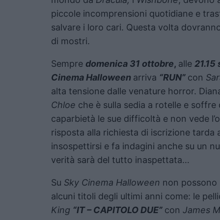
piccole incomprensioni quotidiane e tra
salvare i loro cari. Questa volta dovrann
di mostri.
Sempre
domenica 31 ottobre
,
alle
21.15
Cinema Halloween
arriva
“RUN”
con
Sar
alta tensione dalle venature horror. Diana 
Chloe
che è sulla sedia a rotelle e soffre
caparbietà le sue difficoltà e non vede l’
risposta alla richiesta di iscrizione tarda 
insospettirsi e fa indagini anche su un
verità sarà del tutto inaspettata…
Su
Sky Cinema Halloween
non possono m
alcuni titoli degli ultimi anni come: le pel
King
“IT – CAPITOLO DUE”
con
James M