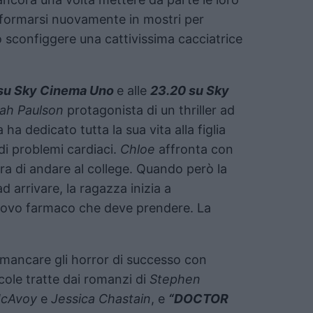
sformarsi nuovamente in mostri per
o sconfiggere una cattivissima cacciatrice
 su Sky Cinema Uno
e alle
23.20 su Sky
ah Paulson
protagonista di un thriller ad
ha dedicato tutta la sua vita alla figlia
 di problemi cardiaci.
Chloe
affronta con
ora di andare al college. Quando però la
ad arrivare, la ragazza inizia a
 nuovo farmaco che deve prendere. La
ancare gli horror di successo con
licole tratte dai romanzi di
Stephen
cAvoy
e
Jessica Chastain
, e
“DOCTOR