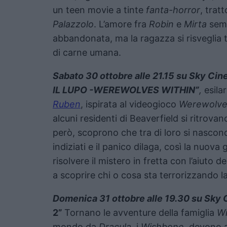
un teen movie a tinte
fanta-horror
, trat
Palazzolo
. L’amore fra
Robin
e
Mirta
semb
abbandonata, ma la ragazza si risveglia 
di carne umana.
Sabato 30 ottobre alle 21.15 su Sky Ci
IL LUPO -WEREWOLVES WITHIN”
,
esila
Ruben
, ispirata al videogioco
Werewolve
alcuni residenti di Beaverfield si ritrova
però, scoprono che tra di loro si nascon
indiziati e il panico dilaga, così la nuova
risolvere il mistero in fretta con l’aiuto 
a scoprire chi o cosa sta terrorizzando la
Domenica 31 ottobre alle 19.30 su Sky
2”
Tornano le avventure della famiglia
Wi
mondo da
Dracula,
i
Wishbone
, devono 