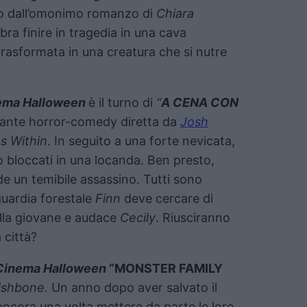
to dall’omonimo romanzo di
Chiara
ra finire in tragedia in una cava
trasformata in una creatura che si nutre
nema Halloween
è il turno di
“
A CENA CON
rante horror-comedy diretta da
Josh
s Within
. In seguito a una forte nevicata,
no bloccati in una locanda. Ben presto,
de un temibile assassino. Tutti sono
 guardia forestale
Finn
deve cercare di
della giovane e audace
Cecily
. Riusciranno
 città?
 Cinema Halloween
“MONSTER FAMILY
shbone.
Un anno dopo aver salvato il
ancora una volta mettere da parte le loro