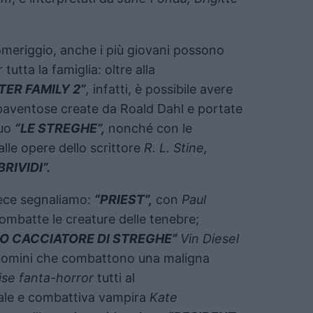
omeriggio, anche i più giovani possono
 tutta la famiglia: oltre alla
ER FAMILY 2”
,
infatti, è possibile avere
spaventose create da Roald Dahl e portate
suo
“LE STREGHE”,
nonché con le
lle opere dello scrittore
R. L. Stine,
RIVIDI”.
vece segnaliamo:
“PRIEST”,
con
Paul
combatte le creature delle tenebre;
MO CACCIATORE DI STREGHE”
Vin Diesel
i uomini che combattono una maligna
ise fanta-horror
tutti al
ale e combattiva vampira
Kate