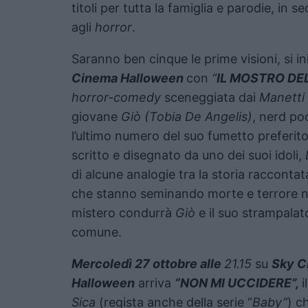
titoli per tutta la famiglia e parodie, in
agli
horror
.
Saranno ben cinque le prime visioni, si in
Cinema Halloween
con
“
IL MOSTRO DE
horror-comedy
sceneggiata dai
Manetti
giovane
Giò (Tobia De Angelis)
, nerd po
l’ultimo numero del suo fumetto preferito
scritto e disegnato da uno dei suoi idoli,
di alcune analogie tra la storia raccontat
che stanno seminando morte e terrore nel
mistero condurrà
Giò
e il suo strampalat
comune.
Mercoledì 27 ottobre alle
21.15
su
Sky C
Halloween
arriva
“NON MI UCCIDERE”,
i
Sica
(regista anche della serie “
Baby”
) c