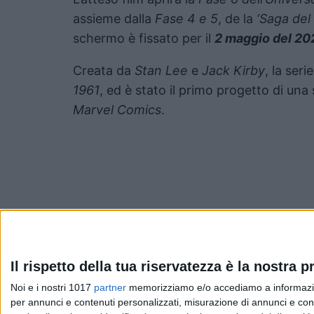
assieme dalla
Fase 4 e 5
, de la
‘Saga del
schermo è fissato per il
2 maggio del 20
Creata da
Stan Lee
e
Jack Kirby
, la seri
1961
, ed è stato il primo progetto di una
Marvel Comics
.
Pubblicato
Novembre 20, 2023
in
Il rispetto della tua riservatezza è la nostra pr
Noi e i nostri 1017
partner
memorizziamo e/o accediamo a informazioni 
News cinema e film
per annunci e contenuti personalizzati, misurazione di annunci e conte