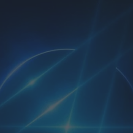
Nicolas Cage e
Christian Bale
arriva su Prime
Video
di Emanuela Giuliani
Primetime: il trailer
svela Robert
Pattinson nel
thriller su To Catch
a Predator
di Emanuela Giuliani
Il CEO di Warner
Bros. Discovery
esalta Superman:
Man of Tomorrow:
“Immagini
fantastiche”
di Emanuela Giuliani
Coyote vs Acme: il