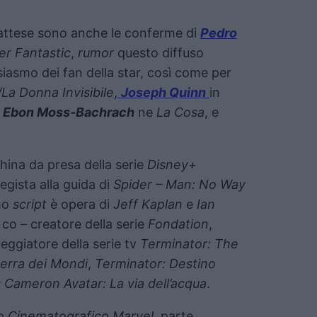
attese sono anche le conferme di
Pedro
er Fantastic
,
rumor
questo diffuso
iasmo dei fan della star, così come per
La Donna Invisibile
,
Joseph Quinn
in
,
Ebon Moss-Bachrach
ne
La Cosa
, e
china da presa della serie
Disney+
egista alla guida di
Spider – Man: No Way
mo
script
è opera di
Jeff Kaplan
e
Ian
co – creatore della serie
Fondation
,
neggiatore della serie tv
Terminator: The
erra dei Mondi
,
Terminator: Destino
Cameron Avatar: La via dell’acqua
.
so Cinematografico Marvel
, parte,