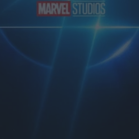
nuovo trailer e
poster del film al
cinema a
settembre
di La Redazione
Hokum, debutto
da brividi al box
office: l’horror con
Adam Scott
conquista l’Italia
di La Redazione