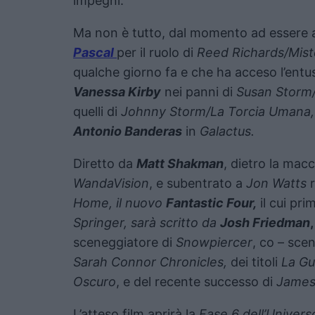
impegni.
Ma non è tutto, dal momento ad essere 
Pascal
per il ruolo di
Reed Richards/Mist
qualche giorno fa e che ha acceso l’entus
Vanessa Kirby
nei panni di
Susan Storm/
quelli di
Johnny Storm/La Torcia Umana
Antonio Banderas
in
Galactus.
Diretto da
Matt Shakman
, dietro la mac
WandaVision
, e subentrato a
Jon Watts
r
Home, il nuovo
Fantastic Four,
il cui pri
Springer, sarà scritto da
Josh Friedman
,
sceneggiatore di
Snowpiercer
, co – sce
Sarah Connor Chronicles,
dei titoli
La Gu
Oscuro
, e del recente successo di
James 
L’atteso film aprirà la
Fase 6 dell’Univer