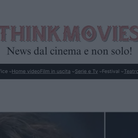
fice
Home video
Film in uscita
Serie e Tv
Festival
Teatr