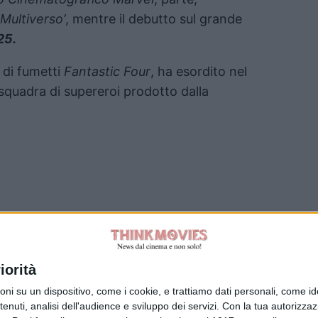
 Multiverso’
, mentre il debutto sul grande
25.
e di fumetti
Fantastic Four
, ha esordito nel
 squadra di supereroi prodotto dalla
Tag:
iorità
su un dispositivo, come i cookie, e trattiamo dati personali, come ident
nuti, analisi dell'audience e sviluppo dei servizi.
Con la tua autorizzazi