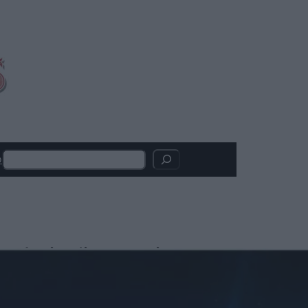
Search
o
Articoli recenti
Madden: il film con