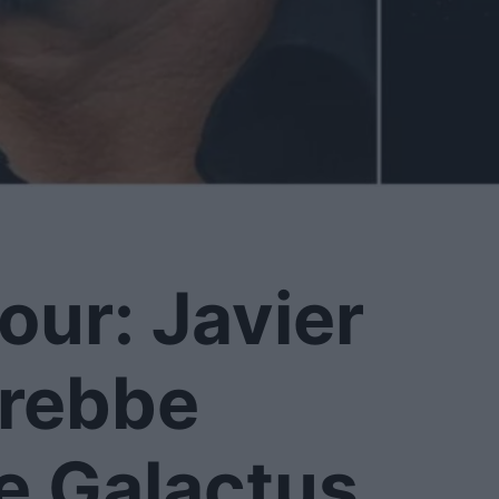
our: Javier
trebbe
re Galactus