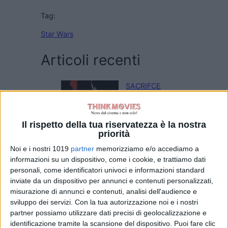
Tag:
Star Wars
Articoli recenti
SACRIFCE
di La Redazione
Il rispetto della tua riservatezza è la nostra
priorità
L’Odissea vola
Noi e i nostri 1019
partner
memorizziamo e/o accediamo a
oltre il miliardo:
informazioni su un dispositivo, come i cookie, e trattiamo dati
Nolan torna ai
personali, come identificatori univoci e informazioni standard
vertici del box
inviate da un dispositivo per annunci e contenuti personalizzati,
office
misurazione di annunci e contenuti, analisi dell'audience e
sviluppo dei servizi.
Con la tua autorizzazione noi e i nostri
di Emanuela Giuliani
Sadie Sink parla
partner possiamo utilizzare dati precisi di geolocalizzazione e
di Jean Grey:
identificazione tramite la scansione del dispositivo. Puoi fare clic