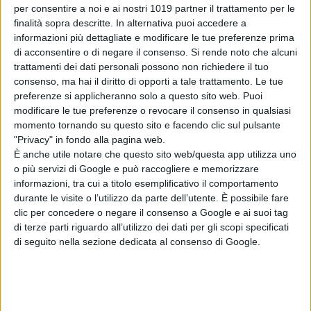
“Non è una
per consentire a noi e ai nostri 1019 partner il trattamento per le
finalità sopra descritte. In alternativa puoi accedere a
cattiva”, il nuovo
informazioni più dettagliate e modificare le tue preferenze prima
volto degli X-Men
di acconsentire o di negare il consenso.
Si rende noto che alcuni
nel MCU
trattamenti dei dati personali possono non richiedere il tuo
di Emanuela Giuliani
consenso, ma hai il diritto di opporti a tale trattamento. Le tue
Il fumettista
preferenze si applicheranno solo a questo sito web. Puoi
Spugna firma il
modificare le tue preferenze o revocare il consenso in qualsiasi
poster della 26ª
momento tornando su questo sito e facendo clic sul pulsante
edizione del
"Privacy" in fondo alla pagina web.
Trieste
È anche utile notare che questo sito web/questa app utilizza uno
Science+Fiction
o più servizi di Google e può raccogliere e memorizzare
Festival
informazioni, tra cui a titolo esemplificativo il comportamento
di La Redazione
durante le visite o l’utilizzo da parte dell’utente. È possibile fare
Serpenti: il trailer
clic per concedere o negare il consenso a Google e ai suoi tag
e il poster
di terze parti riguardo all’utilizzo dei dati per gli scopi specificati
anticipano il film
di seguito nella sezione dedicata al consenso di Google.
con Leonardo Lidi
e Alessandro
Borghi
di La Redazione