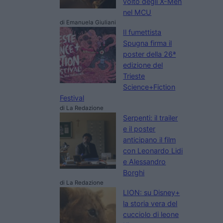
volto degli X-Men
nel MCU
di Emanuela Giuliani
Il fumettista
Spugna firma il
poster della 26ª
edizione del
Trieste
Science+Fiction
Festival
di La Redazione
Serpenti: il trailer
e il poster
anticipano il film
con Leonardo Lidi
e Alessandro
Borghi
di La Redazione
LION: su Disney+
la storia vera del
cucciolo di leone