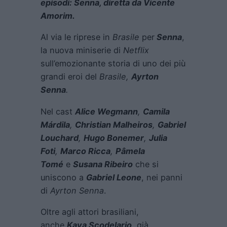
episodi: Senna, diretta da Vicente
Amorim.
Al via le riprese in
Brasile
per
Senna
,
la nuova miniserie di
Netflix
sull’emozionante storia di uno dei più
grandi eroi del
Brasile,
Ayrton
Senna
.
Nel cast
Alice Wegmann
,
Camila
Márdila
,
Christian Malheiros
,
Gabriel
Louchard
,
Hugo Bonemer
,
Julia
Foti
,
Marco Ricca
,
Pâmela
Tomé
e
Susana Ribeiro
che si
uniscono a
Gabriel Leone
, nei panni
di
Ayrton Senna
.
Oltre agli attori brasiliani,
anche
Kaya Scodelario
,
già