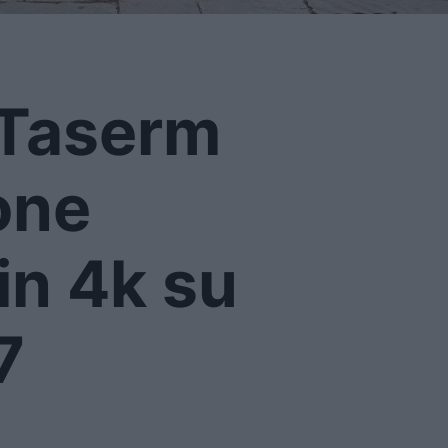
i Taserm
one
in 4k su
7