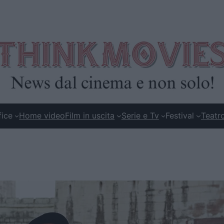
fice
Home video
Film in uscita
Serie e Tv
Festival
Teatr