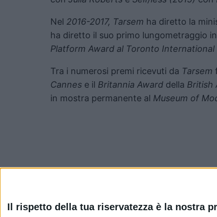
Nel
2016-2017, Tarsem
ha diretto la mini
ha diretto il suo primo lungometraggio i
Platform Award al Toronto International 
Tra i numerosi premi ricevuti da
Tarsem
Cannes
e il
Britannia Award
della
Britis
in mostra permanente al
Museum of Mod
Pubblicato
Luglio 16, 2024
in
Il rispetto della tua riservatezza è la nostra pr