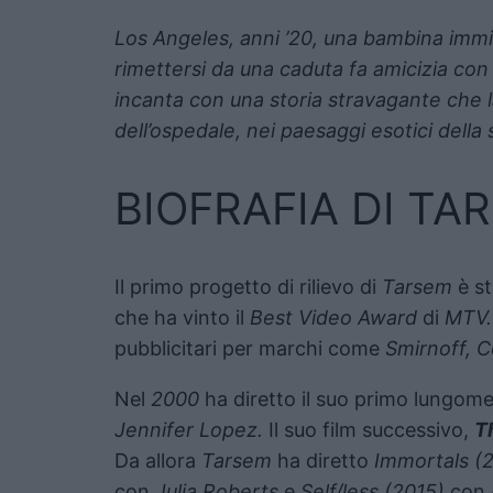
Los Angeles, anni ’20, una bambina immi
rimettersi da una caduta fa amicizia con
incanta con una storia stravagante che l
dell’ospedale, nei paesaggi esotici dell
BIOFRAFIA DI TA
Il primo progetto di rilievo di
Tarsem
è st
che ha vinto il
Best Video Award
di
MTV.
pubblicitari per marchi come
Smirnoff, C
Nel
2000
ha diretto il suo primo lungom
Jennifer Lopez.
Il suo film successivo,
Th
Da allora
Tarsem
ha diretto
Immortals (2
con
Julia Roberts
e
Self/less (2015)
con