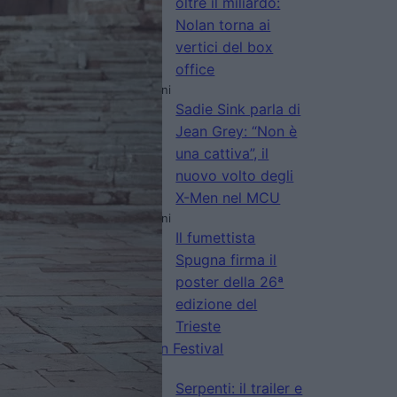
oltre il miliardo:
Nolan torna ai
vertici del box
office
di Emanuela Giuliani
Sadie Sink parla di
Jean Grey: “Non è
una cattiva”, il
nuovo volto degli
X-Men nel MCU
di Emanuela Giuliani
Il fumettista
Spugna firma il
poster della 26ª
edizione del
Trieste
Science+Fiction Festival
di La Redazione
Serpenti: il trailer e