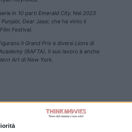
serie in
10
parti
Emerald City.
Nel
2023
n
Punjabi, Dear Jassi
, che ha vinto il
Film Festival
.
figurano il
Grand Prix
e diversi
Lions di
h Academy (BAFTA).
Il suo lavoro è anche
ern Art di New York.
Tag:
iorità