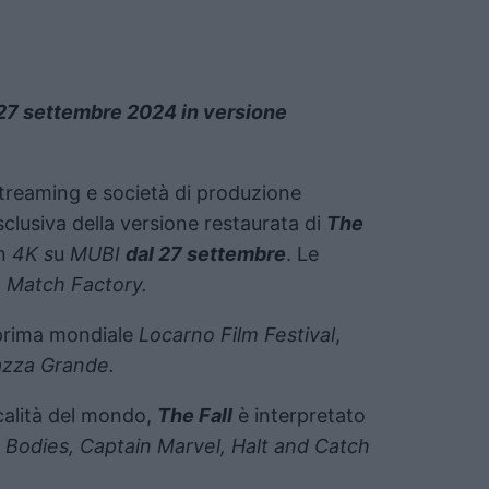
 27 settembre 2024 in versione
 streaming e società di produzione
sclusiva della versione restaurata di
The
in
4K s
u
MUBI
dal 27 settembre
. Le
 Match Factory.
prima mondiale
Locarno Film Festival
,
azza Grande.
calità del mondo,
The Fall
è interpretato
 Bodies, Captain Marvel, Halt and Catch