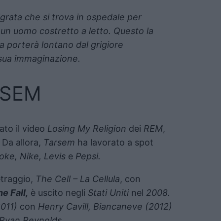
grata che si trova in ospedale per
 un uomo costretto a letto. Questo la
a porterà lontano dal grigiore
a sua immaginazione.
RSEM
ato il video
Losing My Religion
dei
REM
,
Da allora,
Tarsem
ha lavorato a spot
oke, Nike, Levis
e
Pepsi.
etraggio,
The Cell – La Cellula
, con
e Fall,
è uscito negli
Stati Uniti
nel
2008.
011)
con
Henry Cavill, Biancaneve (2012)
Ryan Reynolds.