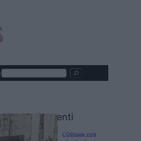
Search
o
Articoli recenti
L’Odissea vola