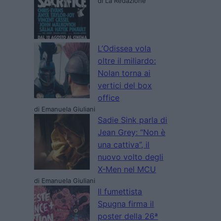
di La Redazione
L’Odissea vola
oltre il miliardo:
Nolan torna ai
vertici del box
office
di Emanuela Giuliani
Sadie Sink parla di
Jean Grey: “Non è
una cattiva”, il
nuovo volto degli
X-Men nel MCU
di Emanuela Giuliani
Il fumettista
Spugna firma il
poster della 26ª