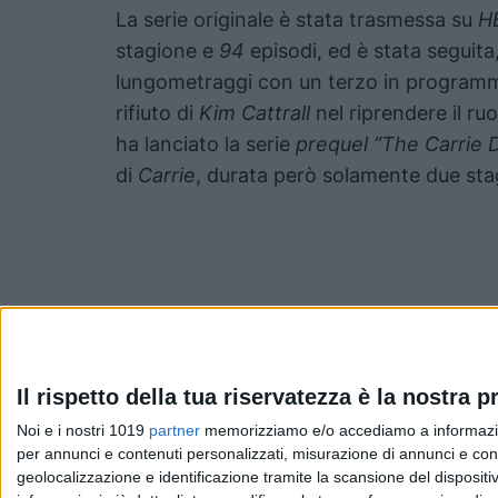
La serie originale è stata trasmessa su
H
stagione e
94
episodi, ed è stata seguit
lungometraggi con un terzo in program
rifiuto di
Kim Cattrall
nel riprendere il ruo
ha lanciato la serie
prequel “The Carrie D
di
Carrie
, durata però solamente due sta
Il rispetto della tua riservatezza è la nostra pr
Pubblicato
Luglio 11, 2021
in
Serie e Tv News
Noi e i nostri 1019
partner
memorizziamo e/o accediamo a informazioni 
per annunci e contenuti personalizzati, misurazione di annunci e conte
geolocalizzazione e identificazione tramite la scansione del dispositivo
da
Emanuela Giuliani