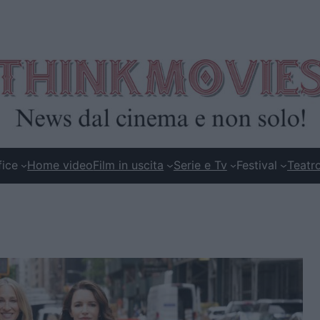
fice
Home video
Film in uscita
Serie e Tv
Festival
Teatr