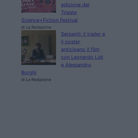
edizione del
Trieste
Science+Fiction Festival
di La Redazione
Serpenti: il trailer e
il poster
anticipano il film
con Leonardo Lidi
e Alessandro
Borghi
di La Redazione