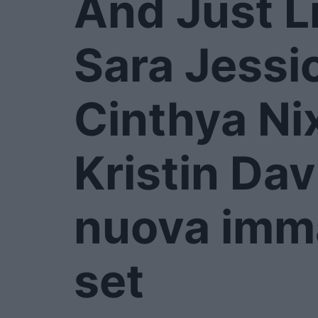
And Just L
Sara Jessic
Cinthya Ni
Kristin Dav
nuova imm
set