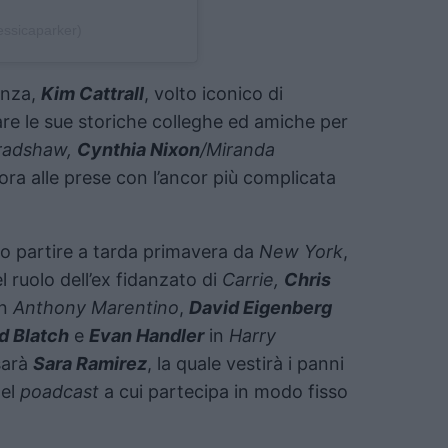
essicaparker)
enza,
Kim Cattrall
, volto iconico di
are le sue storiche colleghe ed amiche per
Bradshaw,
Cynthia Nixon
/Miranda
 ora alle prese con l’ancor più complicata
o partire a tarda primavera da
New York
,
l ruolo dell’ex fidanzato di
Carrie,
Chris
in
Anthony Marentino
,
David Eigenberg
d Blatch
e
Evan Handler
in
Harry
sarà
Sara Ramirez
, la quale vestirà i panni
del
poadcast
a cui partecipa in modo fisso