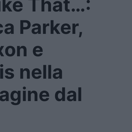
ike That…:
a Parker,
xon e
is nella
agine dal