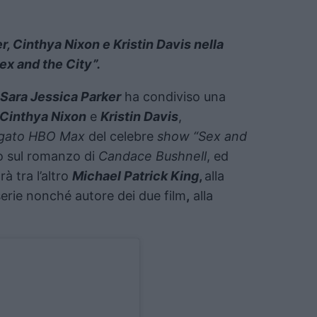
, Cinthya Nixon e Kristin Davis nella
ex and the City”.
Sara Jessica Parker
ha condiviso una
Cinthya Nixon
e
Kristin Davis
,
rgato HBO Max
del celebre
show “Sex and
o sul romanzo di
Candace Bushnell
, ed
rà tra l’altro
Michael Patrick King
,
alla
serie nonché autore dei due film
,
alla