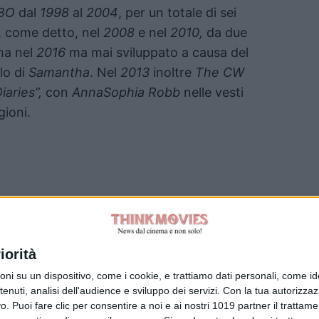
BO
dal
1998
al
2004
, per un totale di sei
a, come detto, nel
2008
e nel
2010,
da due
ma nel
2016
ma mai sviluppato a causa del
lo di
Samantha
. Nel
2013
inoltre
The CW
iaries”,
con
AnnaSophia Robb
nelle vesti
gioni.
iorità
Tag:
su un dispositivo, come i cookie, e trattiamo dati personali, come ident
nuti, analisi dell'audience e sviluppo dei servizi.
Con la tua autorizzazi
. Puoi fare clic per consentire a noi e ai nostri 1019 partner il trattame