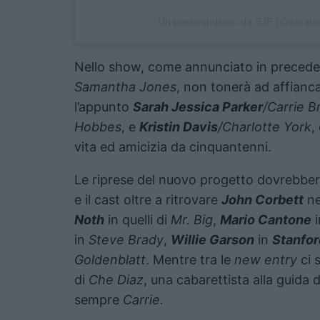
Un post condiviso da SJP (@sarahj
Nello show, come annunciato in preced
Samantha Jones
, non tonerà ad affianc
l’appunto
Sarah Jessica Parker
/Carrie 
Hobbes
, e
Kristin Davis
/Charlotte York
,
vita ed amicizia da cinquantenni.
Le riprese del nuovo progetto dovrebber
e il cast oltre a ritrovare
John Corbett
ne
Noth
in quelli di
Mr. Big
,
Mario Cantone
in
Steve Brady
,
Willie Garson
in
Stanfor
Goldenblatt
. Mentre tra le
new entry
ci 
di
Che Diaz
, una cabarettista alla guida 
sempre
Carrie.