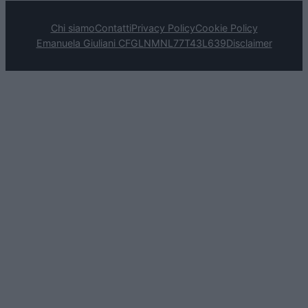
Chi siamo
Contatti
Privacy Policy
Cookie Policy
Emanuela Giuliani CFGLNMNL77T43L639
Disclaimer