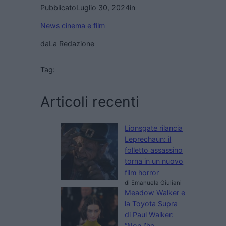
Pubblicato
Luglio 30, 2024
in
News cinema e film
da
La Redazione
Tag:
Articoli recenti
Lionsgate rilancia
Leprechaun: il
folletto assassino
torna in un nuovo
film horror
di Emanuela Giuliani
Meadow Walker e
la Toyota Supra
di Paul Walker:
“Non l’ho