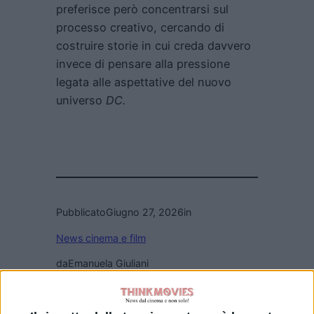
preferisce però concentrarsi sul
processo creativo, cercando di
costruire storie in cui creda davvero
invece di pensare alla pressione
legata alle aspettative del nuovo
universo
DC.
Pubblicato
Giugno 27, 2026
in
News cinema e film
da
Emanuela Giuliani
Tag: