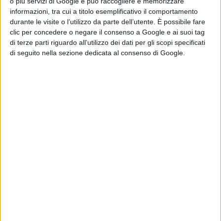
o più servizi di Google e può raccogliere e memorizzare
di Emanuela Giuliani
informazioni, tra cui a titolo esemplificativo il comportamento
Wonka 2, nessun
durante le visite o l’utilizzo da parte dell’utente. È possibile fare
rinvio: la Warner
clic per concedere o negare il consenso a Google e ai suoi tag
Bros. fa chiarezza
di terze parti riguardo all’utilizzo dei dati per gli scopi specificati
sul sequel con
di seguito nella sezione dedicata al consenso di Google.
Timothée
Chalamet
di Emanuela Giuliani
Venezia 83: a
Luca Guadagnino
il Cartier Glory to
the Filmmaker
2026
di La Redazione
Chi siamo
Contatti
Privacy Policy
Cookie Policy
Emanuela Giuliani CFGLNMNL77T43L639
Disclaimer