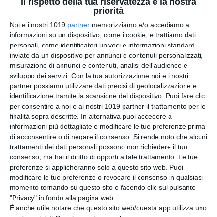
Il rispetto della tua riservatezza è la nostra
priorità
Articoli recenti
Noi e i nostri 1019
partner
memorizziamo e/o accediamo a
informazioni su un dispositivo, come i cookie, e trattiamo dati
personali, come identificatori univoci e informazioni standard
Godzilla Minus
inviate da un dispositivo per annunci e contenuti personalizzati,
Zero: il re dei
misurazione di annunci e contenuti, analisi dell'audience e
mostri torna nel
sviluppo dei servizi.
Con la tua autorizzazione noi e i nostri
teaser trailer
partner possiamo utilizzare dati precisi di geolocalizzazione e
italiano
identificazione tramite la scansione del dispositivo. Puoi fare clic
di La Redazione
per consentire a noi e ai nostri 1019 partner il trattamento per le
Lionsgate rilancia
finalità sopra descritte. In alternativa puoi accedere a
Leprechaun: il
informazioni più dettagliate e modificare le tue preferenze prima
folletto assassino
di acconsentire o di negare il consenso.
Si rende noto che alcuni
torna in un nuovo
trattamenti dei dati personali possono non richiedere il tuo
film horror
consenso, ma hai il diritto di opporti a tale trattamento. Le tue
di Emanuela Giuliani
preferenze si applicheranno solo a questo sito web. Puoi
Meadow Walker e
modificare le tue preferenze o revocare il consenso in qualsiasi
la Toyota Supra
momento tornando su questo sito e facendo clic sul pulsante
di Paul Walker:
"Privacy" in fondo alla pagina web.
“Non l’ho
È anche utile notare che questo sito web/questa app utilizza uno
venduta”