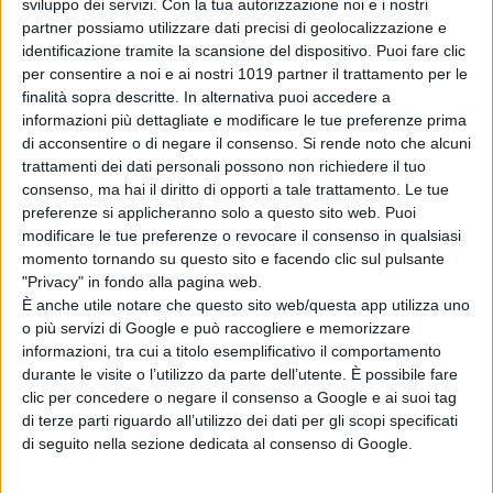
sviluppo dei servizi.
Con la tua autorizzazione noi e i nostri
Furious: Tokyo Drift”,
e a quanto pare
partner possiamo utilizzare dati precisi di geolocalizzazione e
molto probabilmente anche
Cody
identificazione tramite la scansione del dispositivo. Puoi fare clic
Walker
,
fratello di
Paul
,
chiamato per
per consentire a noi e ai nostri 1019 partner il trattamento per le
girare alcune sequenze nel ruolo di
finalità sopra descritte. In alternativa puoi accedere a
informazioni più dettagliate e modificare le tue preferenze prima
Brian O’Conner.
di acconsentire o di negare il consenso.
Si rende noto che alcuni
trattamenti dei dati personali possono non richiedere il tuo
consenso, ma hai il diritto di opporti a tale trattamento. Le tue
preferenze si applicheranno solo a questo sito web. Puoi
modificare le tue preferenze o revocare il consenso in qualsiasi
momento tornando su questo sito e facendo clic sul pulsante
"Privacy" in fondo alla pagina web.
Pubblicato
Marzo 23, 2021
in
È anche utile notare che questo sito web/questa app utilizza uno
o più servizi di Google e può raccogliere e memorizzare
News cinema e film
informazioni, tra cui a titolo esemplificativo il comportamento
durante le visite o l’utilizzo da parte dell’utente. È possibile fare
da
Emanuela Giuliani
clic per concedere o negare il consenso a Google e ai suoi tag
di terze parti riguardo all’utilizzo dei dati per gli scopi specificati
Tag:
di seguito nella sezione dedicata al consenso di Google.