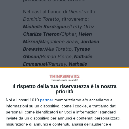
Nel cast al fianco di
Diesel
volto
Dominic Toretto
, ritroveremo:
Michelle Rordriguez
/Letty Ortiz
,
Charlize Theron/
Cipher
, Helen
Mirren/
Magdalene Shaw
, Jordana
Brewster/
Mia Toretto
, Tyrese
Gibson
/Roman Pierce
, Nathalie
Emmanuel
/Ramsey,
Nathalie
Emmanuel/
Ramsey,
Enrique
Guzman
/Simon Toretto
, Ludacris
/Tej
Parker,
e ancora
Lucas Black
,
Finn
Il rispetto della tua riservatezza è la nostra
priorità
Cole, John Cena, Michael Roker,
Noi e i nostri 1019
partner
memorizziamo e/o accediamo a
Vinnie Bennet,
Anna Sawau,
nonché
informazioni su un dispositivo, come i cookie, e trattiamo dati
di
Sung Kang
ancora una volta nei
personali, come identificatori univoci e informazioni standard
panni di
Han Lue, personaggio
inviate da un dispositivo per annunci e contenuti personalizzati,
creduto morto in
“The Fast and the
misurazione di annunci e contenuti, analisi dell'audience e